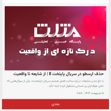
حذف ارسطو در سریال پایتخت 8 | از شایعه تا واقعیت
با داغ شدن شایعات درباره ساخت فصل هشتم سریال «پایتخت»، یکی از سوال‌هایی که
ذهن طرفداران رو حسابی مشغول کرده اینه: «آیا…
۵ اردیبهشت ۱۴۰۴
|
۱۱:۵۸
بعدی