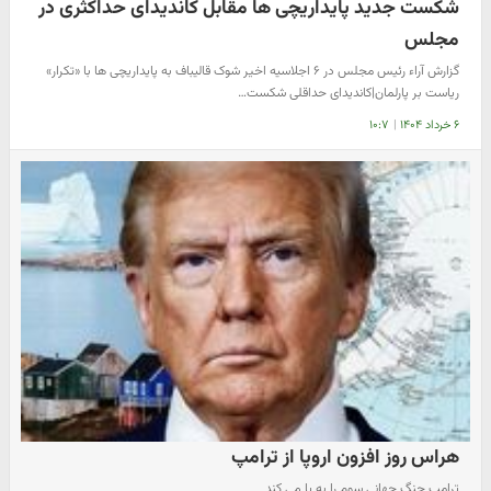
شکست جدید پایداریچی ها مقابل کاندیدای حداکثری در
مجلس
گزارش آراء رئیس مجلس در ۶ اجلاسیه اخیر شوک قالیباف به پایداریچی ها با «تکرار»
ریاست بر پارلمان|کاندیدای حداقلی شکست…
۶ خرداد ۱۴۰۴
|
۱۰:۷
هراس روز افزون اروپا از ترامپ
ترامپ جنگ جهانی سوم را به پا می کند