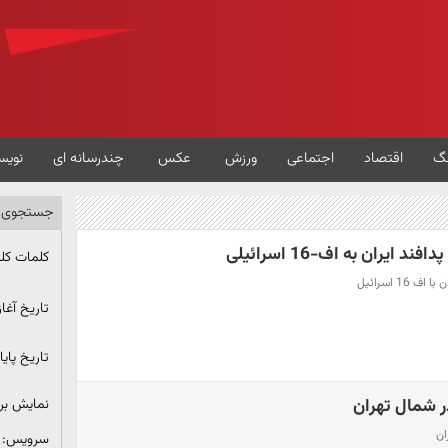
گ
اقتصاد
اجتماعی
ورزش
عکس
چندرسانه ای
نویس
جستجوی پ
یران به اف-16 اسرائیلی
کلمات کل
16 اسرائیل
تاریخ آغاز
تاریخ پایا
 شمال تهران
نمایش ب
ان
سرویس: