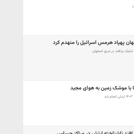
ن
هان پهپاد هرمس اسرائیل را منهدم کرد
ا شلیک پدافند در شرق اصفهان
ا با موشک زمین به هوای مجید
د
دافند ناشناخته ارتش در مراکز حساس