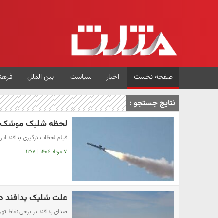
صفحه نخست
اخبار
سیاست
بین الملل
فرهن
نتایج جستجو :
لحظه شلیک موشک پدافند ا
فیلم لحظات درگیری پدافند ایران با اف 
۷ مرداد ۱۴۰۴
|
۱۳:۷
علت شلیک پدافند در
صدای پدافند در برخی نقاط تهر