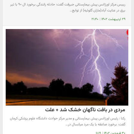
رییس مرکز اورژانس پیش بیمارستانی جیرفت گفت: حادثه رانندگی برخورد ال ۹۰ با تیر
برق در عنایت آباد(ماران گلوئیه) از توابع…
۲۹ اردیبهشت ۱۴۰۲
|
۲۱:۴۰
مردی در بافت ناگهان خشک شد + علت
رکنا : رئیس اورژانس پیش بیمارستانی و مدیر مرکز حوادث دانشگاه علوم پزشکی کرمان
گفت: برخورد صاعقه با یک مرد میانسال در…
۳۰ فروردین ۱۴۰۲
|
۱۱:۱۹