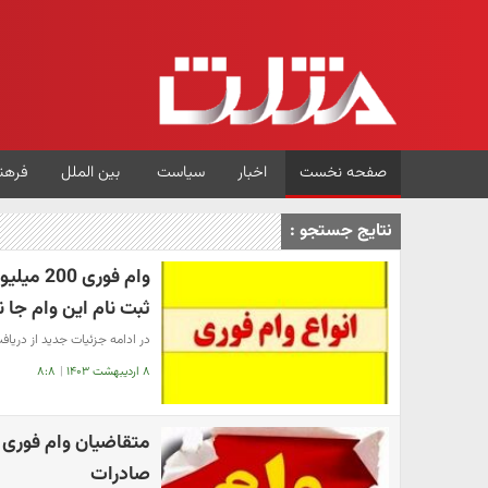
صفحه نخست
اخبار
سیاست
بین الملل
فرهن
نتایج جستجو :
وام فور
ثبت نام این وام جا ن
در ادامه جزئیات جدید از دریاف
۸ اردیبهشت ۱۴۰۳
|
۸:۸
صادرات