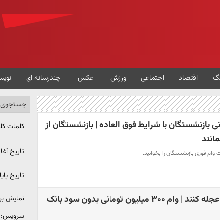
گ
اقتصاد
اجتماعی
ورزش
عکس
چندرسانه ای
نویس
جستجوی پ
ی 200 میلیونی بازنشستگان با شرایط فوق العاده | بازنشستگان از
کلمات کل
مانند
تاریخ آغاز
ت وام فوری بازنشستگان را بخوانید.
تاریخ پایا
متقاضیان وام فوری عجله کنند | وام ۳۰۰ میلیون تومانی بدون سود بانک
نمایش ب
سرویس: