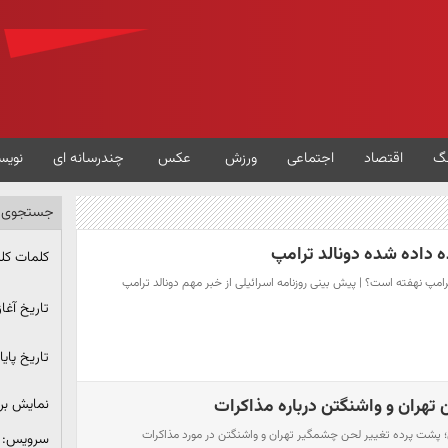
گ
اقتصاد
اجتماعی
ورزش
عکس
چندرسانه ای
نویس
جستجوی پ
 داده شده دونالد ترامپ
کلمات کل
پ نهفته است؟ | پیش بینی روزنامه اسرائیلی از خبر مهم دونالد ترامپ
تاریخ آغاز
تاریخ پایا
تهران و واشنگتن درباره مذاکرات
نمایش ب
؛ پشت پرده تغییر لحن چشمگیر تهران و واشنگتن در مورد مذاکرات
سرویس: