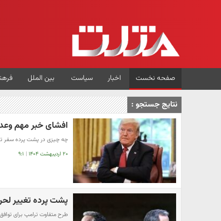
صفحه نخست
اخبار
سیاست
بین الملل
فرهن
نتایج جستجو :
افشای خبر مهم وعده
چه چیزی در پشت پرده سفر ترام
۲۰ اردیبهشت ۱۴۰۴
|
۹:۱
پشت پرده تغییر لحن 
طرح متفاوت ترامپ برای توافق