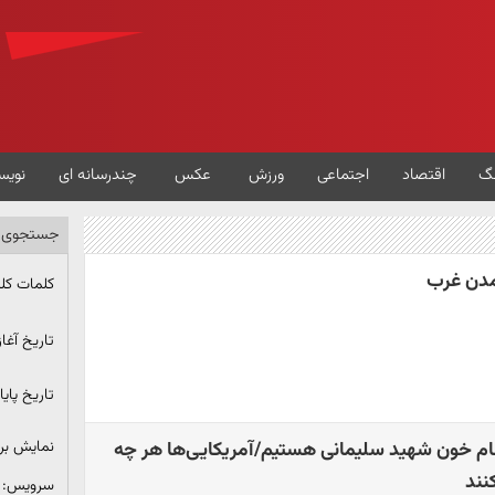
گ
اقتصاد
اجتماعی
ورزش
عکس
چندرسانه ای
نویس
جستجوی پ
مدن غرب
کلمات کل
تاریخ آغاز
تاریخ پایا
نمایش ب
ام خون شهید سلیمانی هستیم/آمریکایی‌ها هر چه
نند
سرویس: