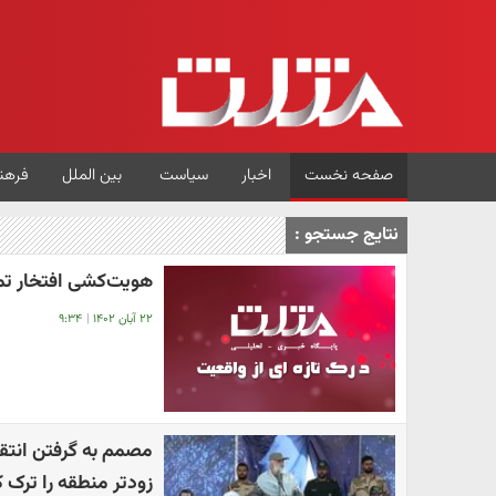
صفحه نخست
اخبار
سیاست
بین الملل
فرهن
نتایج جستجو :
هویت‌کشی افتخار ت
۲۲ آبان ۱۴۰۲
|
۹:۳۴
مصمم به گرفتن انتق
زودتر منطقه را ترک ک