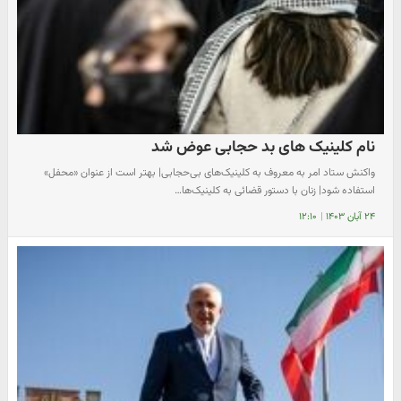
نام کلینیک های بد حجابی عوض شد
واکنش ستاد امر به معروف به کلینیک‌های بی‌حجابی| بهتر است از عنوان «محفل»
استفاده شود| زنان با دستور قضائی به کلینیک‌ها…
۲۴ آبان ۱۴۰۳
|
۱۲:۱۰