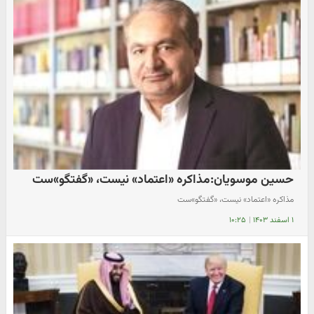
حسین موسویان:مذاکره «اعتماد» نیست، «گفتگو»ست
مذاکره «اعتماد» نیست، «گفتگو»ست
۱ اسفند ۱۴۰۳
|
۱۰:۲۵