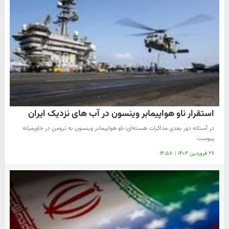
استقرار ناو هواپیمابر وینسون در آب های نزدیک ایران
در آستانه دور بعدی مذاکرات هسته‌ای؛ ناو هواپیمابر وینسون به ترومن در خاورمیانه
پیوست
۲۶ فروردین ۱۴۰۴
|
۱۴:۵۸