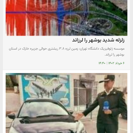
زلزله شدید بوشهر را لرزاند
موسسه ژئوفیزیک دانشگاه تهران: زمین لرزه ۳.۸ ریشتری حوالی جزیره خارک در استان
بوشهر را لرزاند.
۶ خرداد ۱۴۰۲
|
۱۴:۴۰