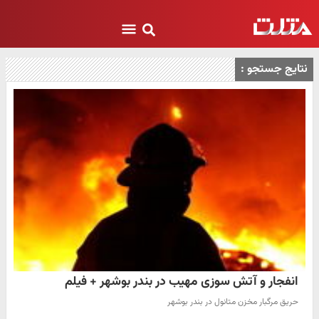
نتایج جستجو :
انفجار و آتش سوزی مهیب در بندر بوشهر + فیلم
حریق مرگبار مخزن متانول در بندر بوشهر