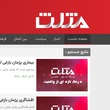
صفحه نخست
اخبار
سیاست
بین الملل
فرهن
نتایج جستجو :
بیماری پژمان بازغی ل
ویدئوی جدید که پژمان بازغی د
۲۱ آذر ۱۴۰۳
|
۹:۲۸
افشاگری پژمان بازغ
فیلم افشاگری پژمان بازغی را ببی