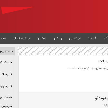
گ
اقتصاد
اجتماعی
ورزش
عکس
چندرسانه ای
نویس
جستجوی پ
و رفت
کلمات کل
رباره بیماری خود توضیح داده است.
تاریخ آغاز
تاریخ پایا
نمایش ب
ی+ویدئو
نید.
سرویس: