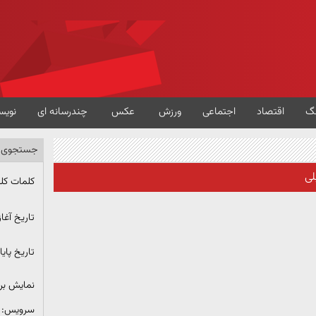
گ
اقتصاد
اجتماعی
ورزش
عکس
چندرسانه ای
نویس
جستجوی پ
لی
کلمات کل
تاریخ آغاز
تاریخ پایا
نمایش ب
سرویس: