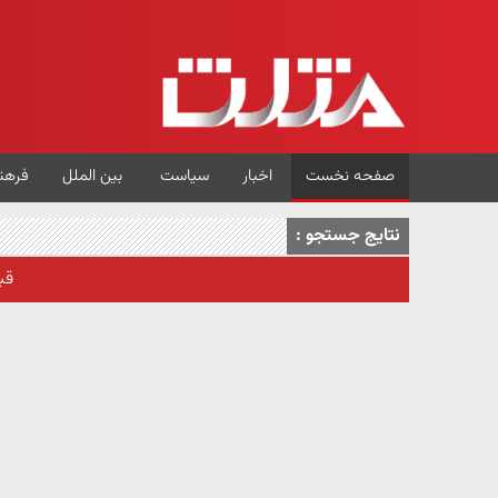
صفحه نخست
اخبار
سیاست
بین الملل
فرهن
نتایج جستجو :
قب