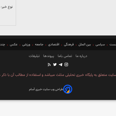
نوع خبر:
خست
سیاسی
بین الملل
فرهنگی
اقتصادی
جامعه
ورزشی
عکس
چندر
درباره ما
تماس باما
پیوندها
تبلیغات
ایت متعلق به پایگاه خبری تحلیلی مثلث میباشد و استفاده از مطالب آن با ذکر م
طراحی وب سایت خبری آسام