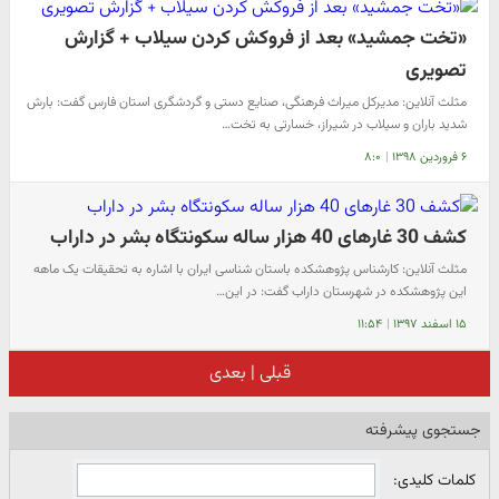
«تخت جمشید» بعد از فروکش کردن سیلاب + گزارش
تصویری
مثلث آنلاین: مدیرکل میراث فرهنگی، صنایع دستی و گردشگری استان فارس گفت: بارش
شدید باران و سیلاب در شیراز، خسارتی به تخت…
۶ فروردین ۱۳۹۸
|
۸:۰
کشف 30 غارهای 40 هزار ساله سکونتگاه بشر در داراب
مثلث آنلاین: کارشناس پژوهشکده باستان شناسی ایران با اشاره به تحقیقات یک ماهه
این پژوهشکده در شهرستان داراب گفت: در این…
۱۵ اسفند ۱۳۹۷
|
۱۱:۵۴
قبلی
|
بعدی
جستجوی پیشرفته
کلمات کلیدی: