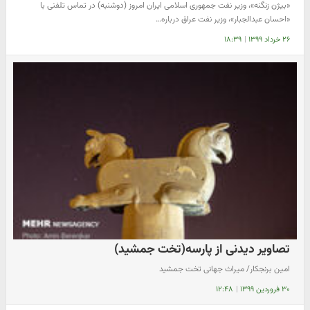
«بیژن زنگنه»، وزیر نفت جمهوری اسلامی ایران امروز (دوشنبه) در تماس تلفنی با
«احسان عبدالجبار»، وزیر نفت عراق درباره…
۲۶ خرداد ۱۳۹۹
|
۱۸:۳۹
تصاویر دیدنی از پارسه(تخت جمشید)
امین برنجکار/ میراث جهانی تخت جمشید
۳۰ فروردین ۱۳۹۹
|
۱۲:۴۸