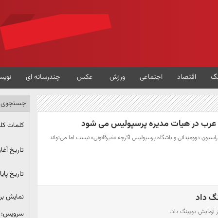
گ
اقتصاد
اجتماعی
ورزش
عکس
چندرسانه ای
نویس
جستجوی پ
 عرب در هیات مدیره پرسپولیس می شود
کلمات کل
سیون دوومیدانی و باشگاه پرسپولیس اگرچه «غیرقانونی» نیست اما می‌تواند
تاریخ آغاز
تاریخ پایا
نگ داد
نمایش ب
 آزمایش دوپینگ داد.
سرویس: