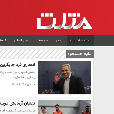
صفحه نخست
اخبار
سیاست
بین الملل
فرهن
نتایج جستجو :
انصاری فرد جایگزین
حضور همزمان ایرج عرب در فدرا
راه‌کاری باشد برای…
۲۸ مهر ۱۳۹۸
|
۱۵:۱۸
تفتیان آزمایش دوپی
دونده ملی پوش کشورمان امروز