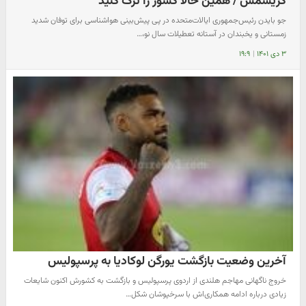
کریسمس / همین حالا کشور را ترک کنید
جو بایدن رئیس‌جمهوری ایالات‌متحده در پی پیش‌بینی هواشناسی برای توفان شدید
زمستانی و یخبندان در آستانه تعطیلات سال نو،…
۳ دی ۱۴۰۱
|
۱۹:۹
آخرین وضعیت بازگشت یورگن لوکادیا به پرسپولیس
خروج ناگهانی مهاجم هلندی از اردوی پرسپولیس و بازگشت به کشورش اکنون شایعات
زیادی درباره ادامه همکاری‌اش با سرخپوشان شکل…