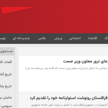
گ
اقتصاد
اجتماعی
ورزش
عکس
چندرسانه ای
نویس
جستجوی پ
دعای ترور معاون وزیر صمت
کلمات کل
در مجلس به ادعای «برادران» معاون وزیر صمت که گفته بود می‌خواستند او را
تاریخ آغاز
تاریخ پایا
قزاقستان رونوشت استوارنامه خود را تقدیم کرد
نمایش ب
ار کشورمان در جمهوری قزاقستان، با حضور در وزارت امور خارجه جمهوری
سرویس: