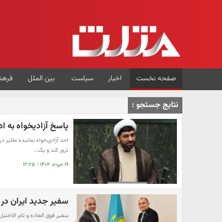
صفحه نخست
اخبار
سیاست
بین الملل
فرهن
نتایج جستجو :
پاسخ آزادیخواه به ا
احد آزادی‌خواه نماینده ملایر 
ترور کند و یک…
۱۹ خرداد ۱۴۰۲
|
۱۲:۲۵
سفیر جدید ایران در 
سفیر فوق العاده و تام الاختی