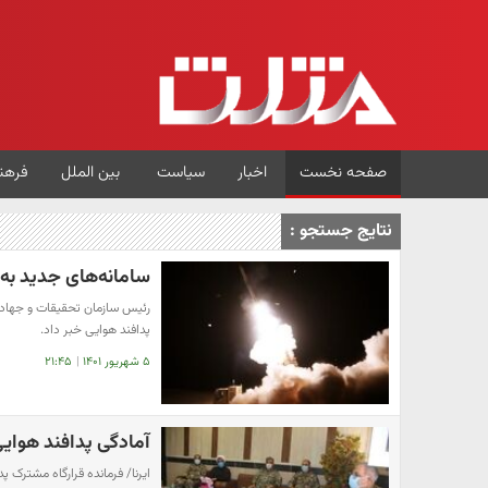
صفحه نخست
اخبار
سیاست
بین الملل
فرهن
نتایج جستجو :
سامانه‌های جدید به
رئیس سازمان تحقیقات و جهاد خ
پدافند هوایی خبر داد.
۵ شهریور ۱۴۰۱
|
۲۱:۴۵
آمادگی پدافند هوایی 
ایرنا/ فرمانده قرارگاه مشترک