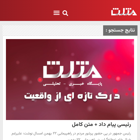
نتایج جستجو :
رئیسی پیام داد + متن کامل
رئیس جمهور در پی حضور پرشور مردم در راهپیمایی ۲۲ بهمن امسال نوشت: علی‏رغم
خیال خام توطئه‌گران، در راهپیمایی ۲۲ بهمن…