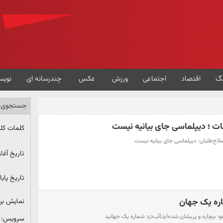
گ
اقتصاد
اجتماعی
ورزش
عکس
چندرسانه ای
نویس
جستجوی پ
حات ؛ دیپلماسی جای بیانیه نیست
کلمات کل
صلاح‌طلبان: دیپلماسی جای بیانیه نیست
تاریخ آغاز
تاریخ پایا
اره‌ یک جهان
نمایش ب
و؛ بیچاره و پریشان شده‌اید|آب‌دزد شماره‌ یک جهانید
سرویس: