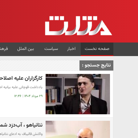
صفحه نخست
اخبار
سیاست
بین الملل
فرهن
نتایج جستجو :
کارگزاران علیه اصلا
یادداشت قوچانی علیه بیانیه ا
۲۹ مرداد ۱۴۰۴
|
۱۲:۴۶
نتانیاهو ، آب‌دزد شم
واکنش قالیباف به ادعای نتانیاه