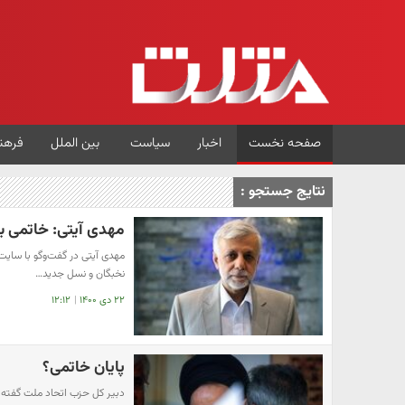
صفحه نخست
اخبار
سیاست
بین الملل
فرهن
نتایج جستجو :
مهدی آیتی: ​خاتمی ب
​مهدی آیتی در گفت‌وگو با سای
نخبگان و نسل جدید…
۲۲ دی ۱۴۰۰
|
۱۲:۱۲
پایان خاتمی؟
دبیر کل حزب اتحاد ملت گفته 