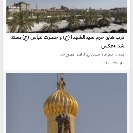
درب های حرم سیدالشهدا (ع) و حضرت عباس (ع) بسته
شد +عکس
ورود به حرم امام حسین (ع) از امروز ممنوع شد
۲ تیر ۱۳۹۹
|
۱۴:۴۱