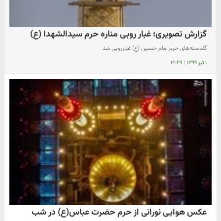
گزارش تصویری؛ غبار روبی مناره حرم سیدالشهدا (ع)
گلدسته‌های حرم امام حسین (ع) غبارروبی شد
۱ تیر ۱۳۹۹
|
۱۲:۲۹
عکس هوایی نورانی از حرم حضرت عباس(ع) در شب