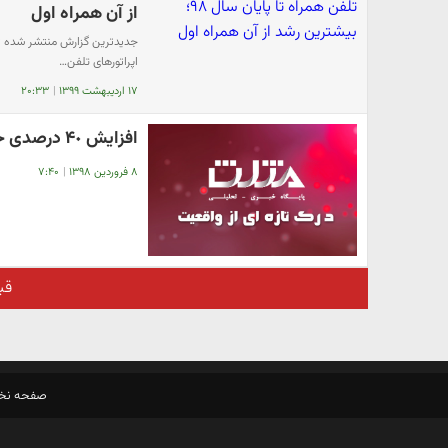
از آن همراه اول
جدیدترین گزارش منتشر شده توس
اپراتورهای تلفن…
۱۷ اردیبهشت ۱۳۹۹
|
۲۰:۳۳
افزایش ۴٠ درصدی حجم دریاچه ارومیه + تصاویر مقایسه ای
۸ فروردین ۱۳۹۸
|
۷:۴۰
قب
صفحه ن