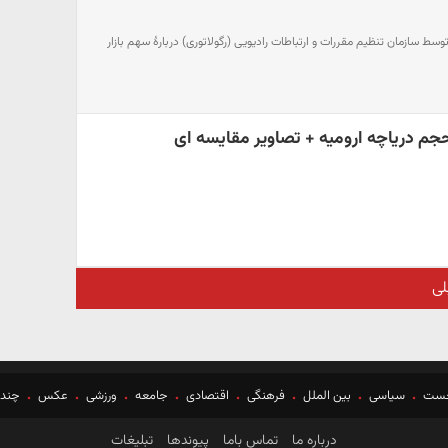
ط سازمان تنظیم مقررات و ارتباطات رادیویی (رگولاتوری) دربارۀ سهم بازار
لی
خست
سیاسی
بین الملل
فرهنگی
اقتصادی
جامعه
ورزشی
عکس
چندر
درباره ما
تماس باما
پیوندها
تبلیغات