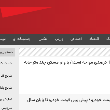
گ
اقتصاد
اجتماعی
ورزش
عکس
چندرسانه ای
نویس
جستجوی پ
قیمت خانه با تورم 11 درصدی مواجه است!/ با وام مسکن چند متر خانه
کلمات کل
تاریخ آغاز
تاریخ پایا
نمایش ب
سرویس: