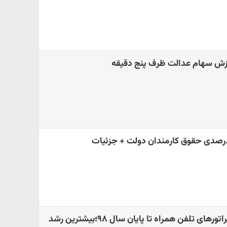
رزش سهام عدالت ظرف پنج دقیقه
وضعیت سهم بازار اپراتورهای تلفن همراه تا پایان سال ٩٨؛بیشترین رشد