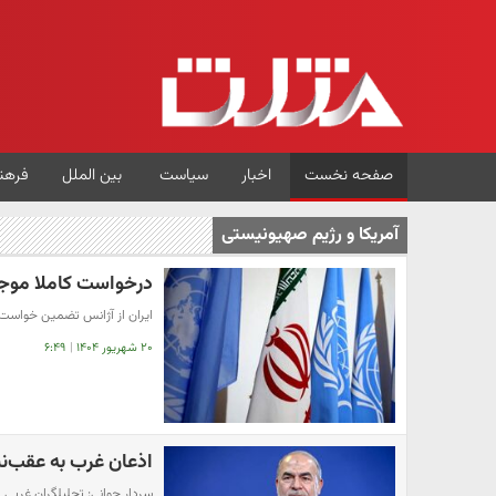
صفحه نخست
اخبار
سیاست
بین الملل
فرهن
آمریکا و رژیم صهیونیستی
درخواست کاملا موجه 
ایران از آژانس تضمین خواست
۲۰ شهریور ۱۴۰۴
|
۶:۴۹
اذعان غرب به عقب‌ن
سردار جوانی: تحلیلگران غربی ا