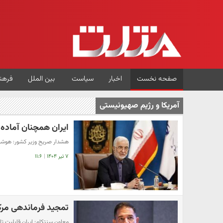
صفحه نخست
اخبار
سیاست
بین الملل
فرهن
آمریکا و رژیم صهیونیستی
ایران همچنان آماده
هشدار صریح وزیر کشور: هوشیار
۷ تیر ۱۴۰۴
|
۱۱:۶
تمجید فرماندهی مرکز
معاون سنتکام: ایران قابلیت تا