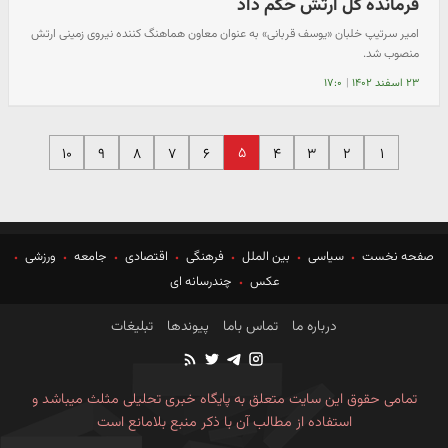
فرمانده کل ارتش حُکم داد
امیر سرتیپ خلبان «یوسف قربانی» به عنوان معاون هماهنگ کننده نیروی زمینی ارتش
منصوب شد.
۲۳ اسفند ۱۴۰۲
|
۱۷:۰
۵
۱۰
۹
۸
۷
۶
۴
۳
۲
۱
صفحه نخست
سیاسی
بین الملل
فرهنگی
اقتصادی
جامعه
ورزشی
عکس
چندرسانه ای
درباره ما
تماس باما
پیوندها
تبلیغات
تمامی حقوق این سایت متعلق به پایگاه خبری تحلیلی مثلث میباشد و
استفاده از مطالب آن با ذکر منبع بلامانع است