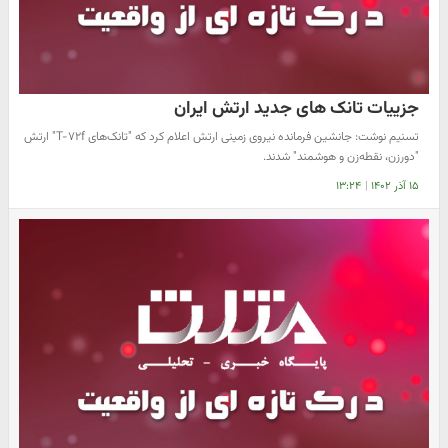
جزییات تانک های جدید ارتش ایران
تسنیم نوشت: جانشین فرمانده نیروی زمینی ارتش اعلام کرد که "تانک‌های T-۷۲f" ارتش
"دورزن، نقطه‌زن و هوشمند" شدند.
۱۵ آذر ۱۴۰۲
|
۱۳:۲۴