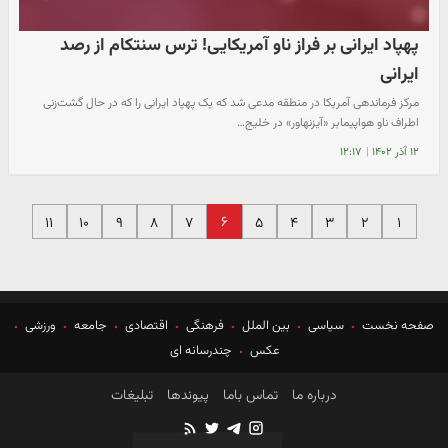
پهپاد ایرانی بر فراز ناو آمریکایی! ترس سنتکام از رصد
ایرانی
مرکز فرماندهی آمریکا در منطقه مدعی شد که یک پهپاد ایرانی را که در حال گشت‌زنی
اطراف ناو هواپیمابر «آیزنهاور» در خلیج…
۱۲ آذر ۱۴۰۲
|
۱۲:۱۷
۶
۱۱
۱۰
۹
۸
۷
۵
۴
۳
۲
۱
صفحه نخست
سیاسی
بین الملل
فرهنگی
اقتصادی
جامعه
ورزشی
عکس
چندرسانه ای
درباره ما
تماس باما
پیوندها
تبلیغات