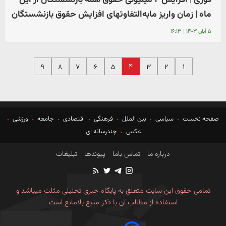
ماه | زمان واریز مابه‌التفاوتهای افزایش حقوق‌ بازنشستگان
۵ آبان ۱۴۰۳
|
۱۶:۱۳
۴
۹
۸
۷
۶
۵
۳
۲
۱
صفحه نخست
سیاسی
بین الملل
فرهنگی
اقتصادی
جامعه
ورزشی
عکس
چندرسانه ای
درباره ما
تماس باما
پیوندها
تبلیغات
تمامی حقوق این سایت متعلق به پایگاه خبری تحلیلی مثلث میباشد و
استفاده از مطالب آن با ذکر منبع بلامانع است