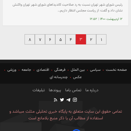
رئیس شورای شهر تهران نسبت به رد صلاحیت کاندیداهای شورای شهر تهران واکنش
نشان داد و گفت: از ریاست مجلس انتظار داریم…
۱۲ اردیبهشت ۱۴۰۰
|
۱۲:۵۲
۳
۸
۷
۶
۵
۴
۲
۱
صفحه نخست
سیاسی
بین الملل
فرهنگی
اقتصادی
جامعه
ورزشی
عکس
چندرسانه ای
درباره ما
تماس باما
پیوندها
تبلیغات
تمامی حقوق این سایت متعلق به پایگاه خبری تحلیلی مثلث میباشد و
استفاده از مطالب آن با ذکر منبع بلامانع است