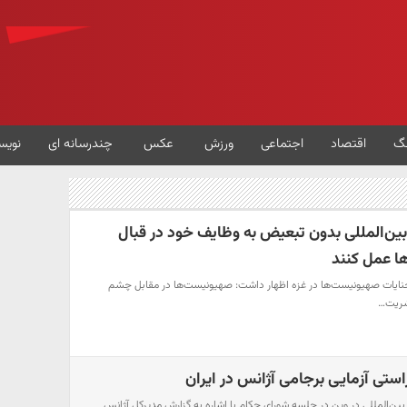
گ
اقتصاد
اجتماعی
ورزش
عکس
چندرسانه ای
نویس
ین‌المللی بدون تبعیض به وظایف خود در قبال
ا عمل کنند
نایات صهیونیست‌ها در غزه اظهار داشت: صهیونیست‌ها در مقابل چشم
شریت…
راستی‌ آزمایی برجامی آژانس در ایران
 بین‌المللی در وین در جلسه شورای حکام با اشاره به گزارش مدیرکل آژانس