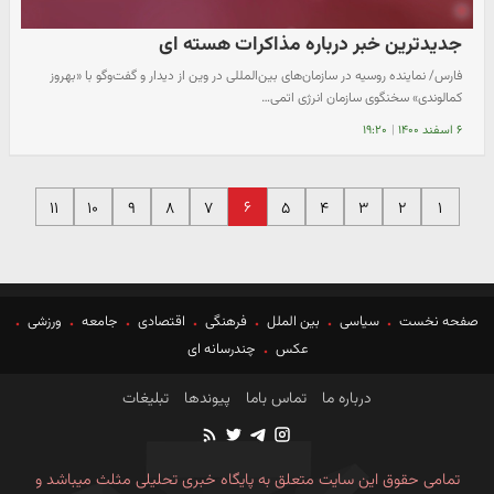
جدیدترین خبر درباره مذاکرات هسته ای
فارس/ نماینده روسیه در سازمان‌‌های بین‌المللی در وین از دیدار و گفت‌وگو با «بهروز
کمالوندی» سخنگوی سازمان انرژی اتمی…
۶ اسفند ۱۴۰۰
|
۱۹:۲۰
۶
۱۱
۱۰
۹
۸
۷
۵
۴
۳
۲
۱
صفحه نخست
سیاسی
بین الملل
فرهنگی
اقتصادی
جامعه
ورزشی
عکس
چندرسانه ای
درباره ما
تماس باما
پیوندها
تبلیغات
تمامی حقوق این سایت متعلق به پایگاه خبری تحلیلی مثلث میباشد و