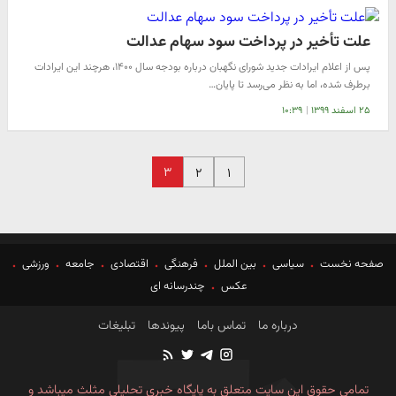
علت تأخیر در پرداخت سود سهام عدالت
پس از اعلام ایرادات جدید شورای نگهبان درباره بودجه سال ۱۴۰۰، هرچند این ایرادات
برطرف شده، اما به نظر می‌رسد تا پایان…
۲۵ اسفند ۱۳۹۹
|
۱۰:۳۹
۳
۲
۱
صفحه نخست
سیاسی
بین الملل
فرهنگی
اقتصادی
جامعه
ورزشی
عکس
چندرسانه ای
درباره ما
تماس باما
پیوندها
تبلیغات
تمامی حقوق این سایت متعلق به پایگاه خبری تحلیلی مثلث میباشد و