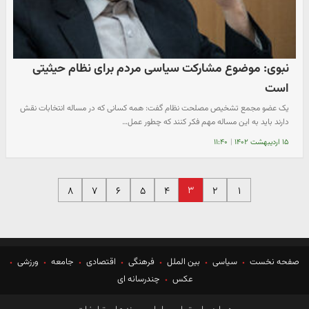
نبوی: موضوع مشارکت سیاسی مردم برای نظام حیثیتی
است
یک عضو مجمع تشخیص مصلحت نظام گفت: همه کسانی که در مساله انتخابات نقش
دارند باید به این مساله مهم فکر کنند که چطور عمل…
۱۵ اردیبهشت ۱۴۰۲
|
۱۱:۴۰
۳
۸
۷
۶
۵
۴
۲
۱
صفحه نخست
سیاسی
بین الملل
فرهنگی
اقتصادی
جامعه
ورزشی
عکس
چندرسانه ای