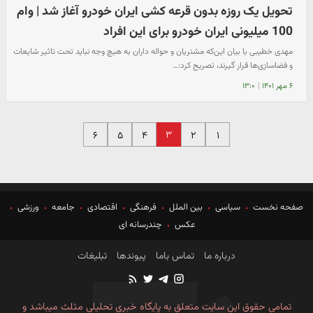
تحویل یک روزه بدون قرعه کشی ایران خودرو آغاز شد | وام
100 میلیونی ایران خودرو برای این افراد
مهدی خطیبی با بیان این‌که مشتریان و حواله داران به هیچ وجه نباید تحت تاثیر شایعات
و فضاسازی‌ها قرار گیرند، تصریح کرد:…
۶ مهر ۱۴۰۱
|
۱۳:۰
۳
۶
۵
۴
۲
۱
صفحه نخست
سیاسی
بین الملل
فرهنگی
اقتصادی
جامعه
ورزشی
عکس
چندرسانه ای
درباره ما
تماس باما
پیوندها
تبلیغات
تمامی حقوق این سایت متعلق به پایگاه خبری تحلیلی مثلث میباشد و