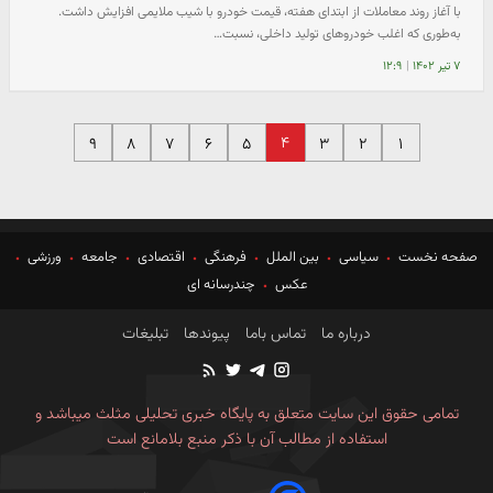
با آغاز روند معاملات از ابتدای هفته، قیمت خودرو با شیب ملایمی افزایش داشت.
به‌طوری که اغلب خودروهای تولید داخلی، نسبت…
۷ تیر ۱۴۰۲
|
۱۲:۹
۴
۹
۸
۷
۶
۵
۳
۲
۱
صفحه نخست
سیاسی
بین الملل
فرهنگی
اقتصادی
جامعه
ورزشی
عکس
چندرسانه ای
درباره ما
تماس باما
پیوندها
تبلیغات
تمامی حقوق این سایت متعلق به پایگاه خبری تحلیلی مثلث میباشد و
استفاده از مطالب آن با ذکر منبع بلامانع است