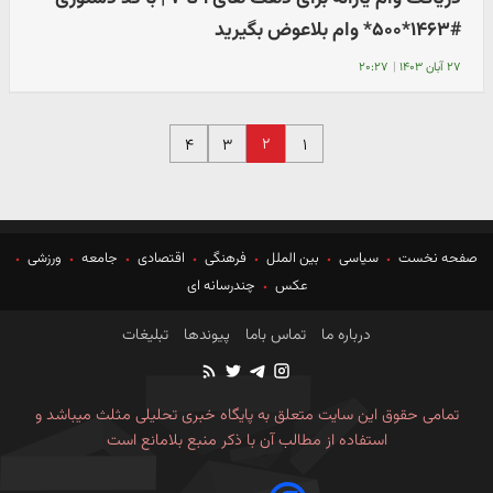
#۱۴۶۳*۵۰۰* وام بلاعوض بگیرید
۲۷ آبان ۱۴۰۳
|
۲۰:۲۷
۲
۴
۳
۱
صفحه نخست
سیاسی
بین الملل
فرهنگی
اقتصادی
جامعه
ورزشی
عکس
چندرسانه ای
درباره ما
تماس باما
پیوندها
تبلیغات
تمامی حقوق این سایت متعلق به پایگاه خبری تحلیلی مثلث میباشد و
استفاده از مطالب آن با ذکر منبع بلامانع است