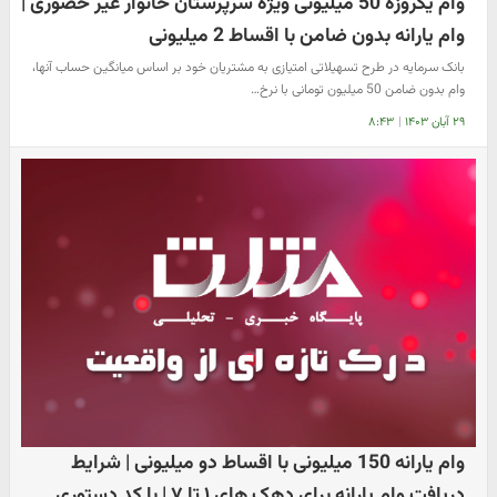
وام یکروزه 50 میلیونی ویژه سرپرستان خانوار غیر حضوری |
وام یارانه بدون ضامن با اقساط 2 میلیونی
بانک سرمایه در طرح تسهیلاتی امتیازی به مشتریان خود بر اساس میانگین حساب آنها،
وام بدون ضامن 50 میلیون تومانی با نرخ…
۲۹ آبان ۱۴۰۳
|
۸:۴۳
وام یارانه 150 میلیونی با اقساط دو میلیونی | شرایط
دریافت وام یارانه برای دهک های ۱ تا ۷ | با کد دستوری