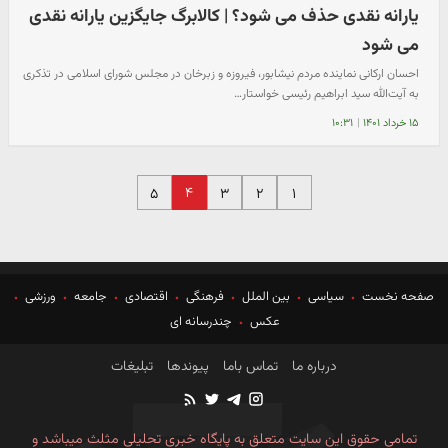
یارانه نقدی حذف می شود؟ | کالابرگ جایگزین یارانه نقدی
می شود
احسان ارکانی نماینده مردم نیشابور، فیروزه و زبرخان در مجلس شورای اسلامی در تذکری
به آیت‌الله سید ابراهیم رئیسی خواستار…
۱۵ خرداد ۱۴۰۱
|
۱۰:۳۱
۴
۵
۳
۲
۱
صفحه نخست
سیاسی
بین الملل
فرهنگی
اقتصادی
جامعه
ورزشی
عکس
چندرسانه ای
درباره ما
تماس باما
پیوندها
تبلیغات
تمامی حقوق این سایت متعلق به پایگاه خبری تحلیلی مثلث میباشد و