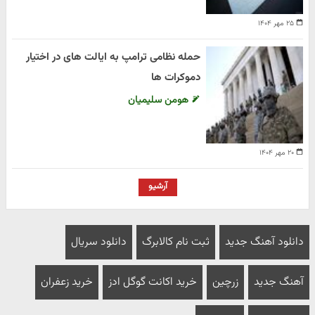
۲۵ مهر ۱۴۰۴
حمله نظامی ترامپ به ایالت های در اختیار
دموکرات ها
هومن سلیمیان
۲۰ مهر ۱۴۰۴
آرشیو
دانلود آهنگ جدید
ثبت نام کالابرگ
دانلود سریال
آهنگ جدید
زرچین
خرید اکانت گوگل ادز
خرید زعفران