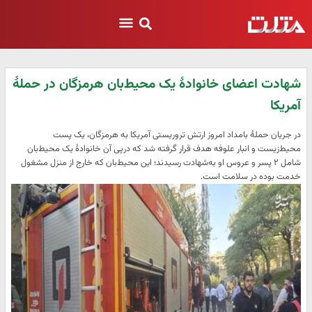
شهادت اعضای خانوادهٔ یک محیط‌بان هرمزگان در حملهٔ
آمریکا
در جریان حملهٔ بامداد امروز ارتش تروریستی آمریکا به هرمزگان، یک پست
محیط‌زیست و انبار علوفه هدف قرار گرفته شد که درپی آن خانوادهٔ یک محیط‌بان
شامل ۲ پسر و عروس او به‌شهادت رسیدند؛ این محیط‌بان که خارج از منزل مشغول
خدمت بوده در سلامت است.