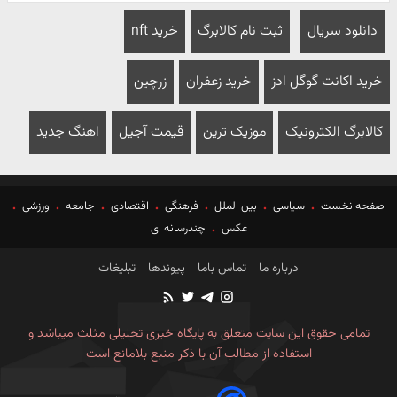
دانلود سریال
ثبت نام کالابرگ
خرید nft
خرید اکانت گوگل ادز
خرید زعفران
زرچین
کالابرگ الکترونیک
موزیک ترین
قیمت آجیل
اهنگ جدید
صفحه نخست
سیاسی
بین الملل
فرهنگی
اقتصادی
جامعه
ورزشی
عکس
چندرسانه ای
درباره ما
تماس باما
پیوندها
تبلیغات
تمامی حقوق این سایت متعلق به پایگاه خبری تحلیلی مثلث میباشد و
استفاده از مطالب آن با ذکر منبع بلامانع است