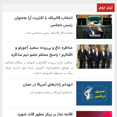
تیتر دوم
انتخاب قالیباف با اکثریت آرا به‌عنوان
رئیس مجلس
محمدباقر قالیباف رئیس مجلس ماند
مناظره داغ و بی‌پرده سعید آجورلو و
الله‌کرم ؛ پاسخ محکم عضو تیم مذاکره
مناظره داغ و بی‌پرده الله‌کرم و آجورلو در جایگاه مخالف
و موافق تفاهم‌نامه/ آجورلو: شما حق ندارید شعار
مرگ بر مسئول کشورمان دهید
انهدام رادارهای آمریکا در عمان
رادارهای آمریکا در عمان منهدم شد
اقامه نماز بر پیکر مطهر قائد شهید