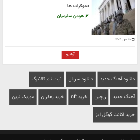
دموکرات ها
هومن سلیمیان
۲۰ مهر ۱۴۰۴
آرشیو
دانلود آهنگ جدید
دانلود سریال
ثبت نام کالابرگ
آهنگ جدید
زرچین
خرید nft
خرید زعفران
موزیک ترین
خرید اکانت گوگل ادز