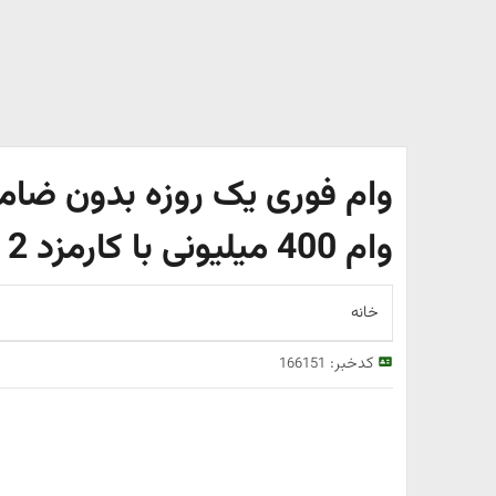
وام فوری یک روزه بدون ضامن
وام 400 میلیونی با کارمزد 2 درصد بگیرید
خانه
کدخبر:
166151