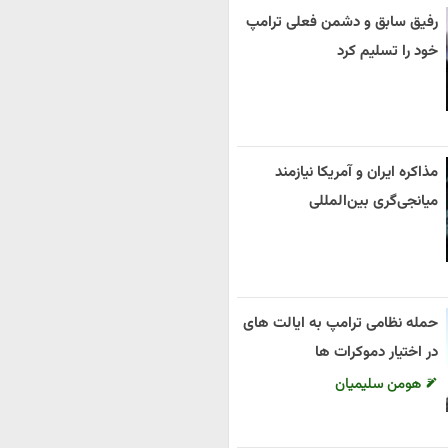
رفیق سابق و دشمن فعلی ترامپ
خود را تسلیم کرد
مذاکره ایران و آمریکا نیازمند
میانجی‌گری بین‌المللی
حمله نظامی ترامپ به ایالت های
در اختیار دموکرات ها
هومن سلیمیان