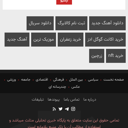
آرشیو
دانلود آهنگ جدید
ثبت نام کالابرگ
دانلود سریال
خرید اکانت گوگل ادز
خرید زعفران
موزیک ترین
آهنگ جدید
خرید nft
زرچین
صفحه نخست
سیاسی
بین الملل
فرهنگی
اقتصادی
جامعه
ورزشی
عکس
چندرسانه ای
درباره ما
تماس باما
پیوندها
تبلیغات
تمامی حقوق این سایت متعلق به پایگاه خبری تحلیلی مثلث میباشد و
استفاده از مطالب آن با ذکر منبع بلامانع است