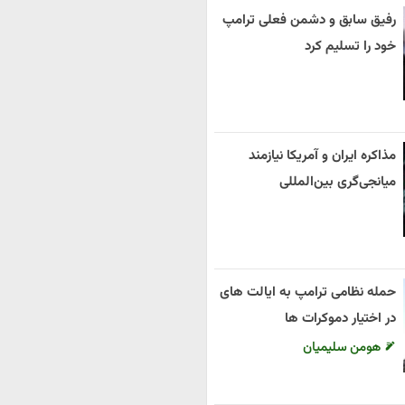
رفیق سابق و دشمن فعلی ترامپ
خود را تسلیم کرد
مذاکره ایران و آمریکا نیازمند
میانجی‌گری بین‌المللی
حمله نظامی ترامپ به ایالت های
در اختیار دموکرات ها
هومن سلیمیان