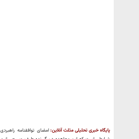
پایگاه خبری تحلیلی مثلث آنلاین:
امضای توافقنامه راهبردی
شرایطی است که این معاهده دربرگیرنده طیف وسیعی از موض