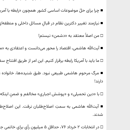
■ چرا برای حلّ موضوعات اساسی کشور همچون «رابطه با آمریکا»،
■ نیازمند تغییر دکترین نظام در قبالِ مسائل داخلی و منطقه‌
□ من اصلاً معتقد به «دشمن» نیستم!
■ آیت‌الله هاشمی، اقتصاد را محور می‌دانست و اعتقادی به «
□ ما باید با آمریکا رابطه برقرار کنیم. این امر از طریق افتتاح
■ مرگ مرحوم هاشمی طبیعی نبود. طبق شنیده‌ها، خانواده ع
دارند!
□ با «دین تحمیلی» و «پوشش اجباری» مخالفم و ضمنِ اینکه 
■ آیت‌الله هاشمی به سمتِ اصلاح‌طلبان نرفت. این اصلاح‌طل
شدند.
□ در انتخابات ۲ خرداد ۷۶، حداقل ۵ میلیون رأی برای خاتمی جمع کردم!