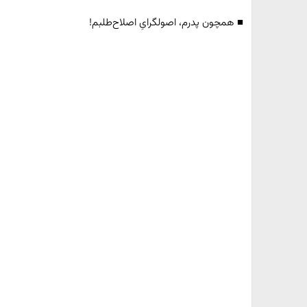
■ همچون پدرم، اصولگرایِ اصلاح‌طلبم!