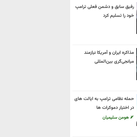
رفیق سابق و دشمن فعلی ترامپ
خود را تسلیم کرد
مذاکره ایران و آمریکا نیازمند
میانجی‌گری بین‌المللی
حمله نظامی ترامپ به ایالت های
در اختیار دموکرات ها
هومن سلیمیان