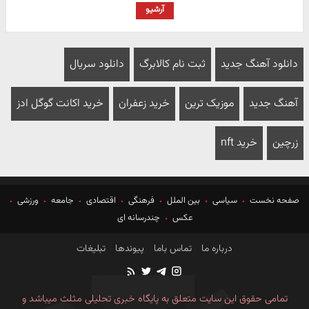
آرشیو
دانلود آهنگ جدید
ثبت نام کالابرگ
دانلود سریال
آهنگ جدید
موزیک ترین
خرید زعفران
خرید اکانت گوگل ادز
زرچین
خرید nft
صفحه نخست
سیاسی
بین الملل
فرهنگی
اقتصادی
جامعه
ورزشی
عکس
چندرسانه ای
درباره ما
تماس باما
پیوندها
تبلیغات
تمامی حقوق این سایت متعلق به پایگاه خبری تحلیلی مثلث میباشد و