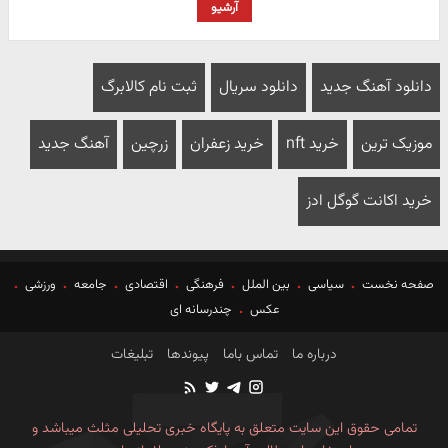
آرشیو
دانلود آهنگ جدید
دانلود سریال
ثبت نام کالابرگ
موزیک ترین
خرید nft
خرید زعفران
زرچین
آهنگ جدید
خرید اکانت گوگل ادز
صفحه نخست
سیاسی
بین الملل
فرهنگی
اقتصادی
جامعه
ورزشی
عکس
چندرسانه ای
درباره ما
تماس باما
پیوندها
تبلیغات
تمامی حقوق این سایت متعلق به پایگاه خبری تحلیلی مثلث میباشد و