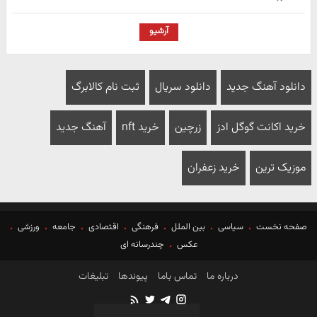
آرشیو
دانلود آهنگ جدید
دانلود سریال
ثبت نام کالابرگ
خرید اکانت گوگل ادز
زرچین
خرید nft
آهنگ جدید
موزیک ترین
خرید زعفران
صفحه نخست
سیاسی
بین الملل
فرهنگی
اقتصادی
جامعه
ورزشی
عکس
چندرسانه ای
درباره ما
تماس باما
پیوندها
تبلیغات