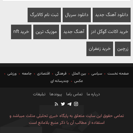
دانلود آهنگ جدید
دانلود سریال
ثبت نام کالابرگ
خرید اکانت گوگل ادز
آهنگ جدید
موزیک ترین
خرید nft
زرچین
خرید زعفران
صفحه نخست
سیاسی
بین الملل
فرهنگی
اقتصادی
جامعه
ورزشی
عکس
چندرسانه ای
درباره ما
تماس باما
پیوندها
تبلیغات
تمامی حقوق این سایت متعلق به پایگاه خبری تحلیلی مثلث میباشد و
استفاده از مطالب آن با ذکر منبع بلامانع است