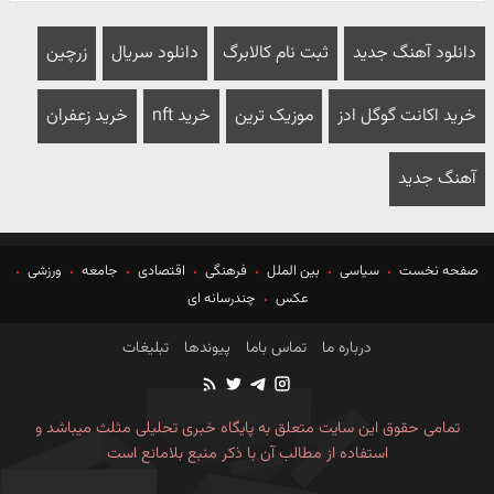
دانلود آهنگ جدید
ثبت نام کالابرگ
دانلود سریال
زرچین
خرید اکانت گوگل ادز
موزیک ترین
خرید nft
خرید زعفران
آهنگ جدید
صفحه نخست
سیاسی
بین الملل
فرهنگی
اقتصادی
جامعه
ورزشی
عکس
چندرسانه ای
درباره ما
تماس باما
پیوندها
تبلیغات
تمامی حقوق این سایت متعلق به پایگاه خبری تحلیلی مثلث میباشد و
استفاده از مطالب آن با ذکر منبع بلامانع است