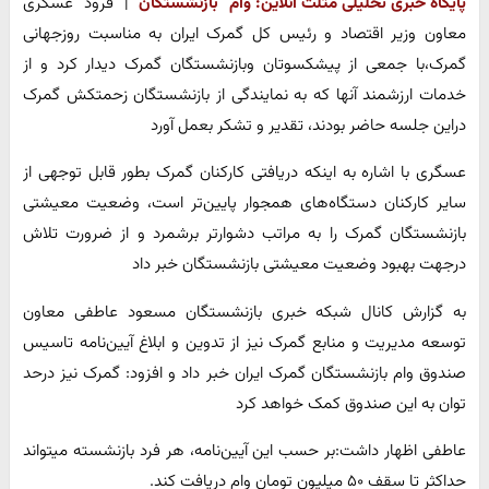
پایگاه خبری تحلیلی مثلث آنلاین:
وام بازنشستگان
| فرود عسگری
معاون وزیر اقتصاد و رئیس کل گمرک ایران به مناسبت روزجهانی
گمرک،با جمعی از پیشکسوتان وبازنشستگان گمرک دیدار کرد و از
خدمات ارزشمند آنها که به نمایندگی از بازنشستگان زحمتکش گمرک
دراین جلسه حاضر بودند، تقدیر و تشکر بعمل آورد
عسگری با اشاره به اینکه دریافتی کارکنان گمرک بطور قابل توجهی از
سایر کارکنان دستگاه‌های همجوار پایین‌تر است، وضعیت معیشتی
بازنشستگان گمرک را به مراتب دشوارتر برشمرد و از ضرورت تلاش
درجهت بهبود وضعیت معیشتی بازنشستگان خبر داد
به گزارش کانال شبکه خبری بازنشستگان مسعود عاطفی معاون
توسعه مدیریت و منابع گمرک نیز از تدوین و ابلاغ آیین‌نامه تاسیس
صندوق وام بازنشستگان گمرک ایران خبر داد و افزود: گمرک نیز درحد
توان به این صندوق کمک خواهد کرد
عاطفی اظهار داشت:بر حسب این آیین‌نامه، هر فرد بازنشسته میتواند
حداکثر تا سقف ۵۰ میلیون تومان وام دریافت کند.