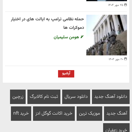
۲۵ مهر ۱۴۰۴
حمله نظامی ترامپ به ایالت های در اختیار
دموکرات ها
هومن سلیمیان
۲۰ مهر ۱۴۰۴
آرشیو
دانلود آهنگ جدید
دانلود سریال
ثبت نام کالابرگ
زرچین
آهنگ جدید
موزیک ترین
خرید اکانت گوگل ادز
خرید nft
خرید زعفران