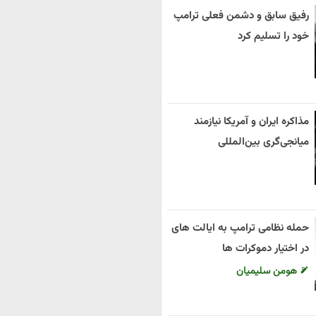
رفیق سابق و دشمن فعلی ترامپ
خود را تسلیم کرد
مذاکره ایران و آمریکا نیازمند
میانجی‌گری بین‌المللی
حمله نظامی ترامپ به ایالت های
در اختیار دموکرات ها
هومن سلیمیان