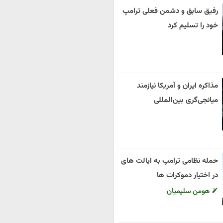
رفیق سابق و دشمن فعلی ترامپ
خود را تسلیم کرد
مذاکره ایران و آمریکا نیازمند
میانجی‌گری بین‌المللی
حمله نظامی ترامپ به ایالت های
در اختیار دموکرات ها
هومن سلیمیان