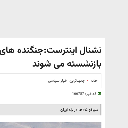
بازنشسته می شوند
خانه
جدیدترین اخبار سیاسی
کدخبر:
166757
سوخو ۳۵‌ها در راه ایران